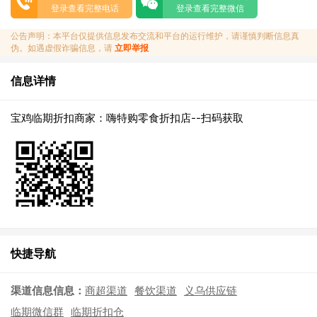
登录查看完整电话
登录查看完整微信
公告声明：本平台仅提供信息发布交流和平台的运行维护，请谨慎判断信息真
伪。如遇虚假诈骗信息，请
立即举报
信息详情
宝鸡临期折扣商家：嗨特购零食折扣店--扫码获取
快捷导航
渠道信息信息：
商超渠道
餐饮渠道
义乌供应链
临期微信群
临期折扣仓