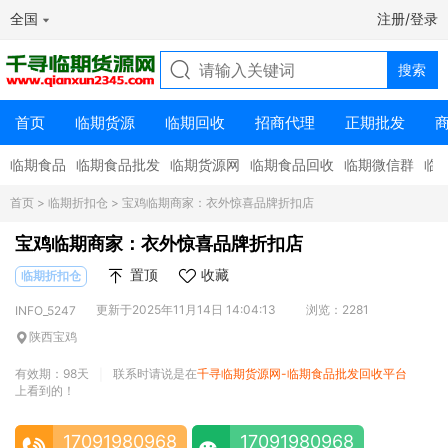
全国
注册/登录
首页
临期货源
临期回收
招商代理
正期批发
临期食品
临期食品批发
临期货源网
临期食品回收
临期微信群
临
首页
>
临期折扣仓
> 宝鸡临期商家：衣外惊喜品牌折扣店
宝鸡临期商家：衣外惊喜品牌折扣店
置顶
收藏
临期折扣仓
更新于2025年11月14日 14:04:13
浏览：2281
INFO_5247
陕西宝鸡
有效期：98天
联系时请说是在
千寻临期货源网-临期食品批发回收平台
|
上看到的！
17091980968
17091980968