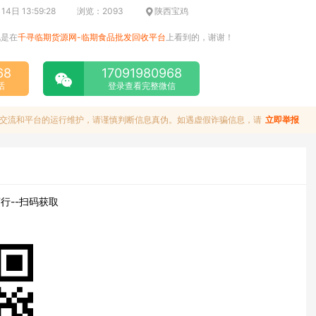
4日 13:59:28
浏览：2093
陕西宝鸡
说是在
千寻临期货源网-临期食品批发回收平台
上看到的，谢谢！
68
17091980968
话
登录查看完整微信
交流和平台的运行维护，请谨慎判断信息真伪。如遇虚假诈骗信息，请
立即举报
行--扫码获取