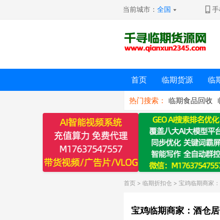
当前城市：
全国
手
首页
临期货源
临
热门搜索：
临期食品回收
首页
>
临期折扣仓
> 宝鸡临期商家
宝鸡临期商家：酒仓居