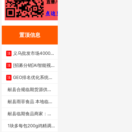
置顶信息
义乌批发市场4000多
顶
家实体供应链商
[招募分销]AI智能视
顶
频一键生成+支
GEO排名优化系统+A
顶
I搜索优化
献县合规临期货源供货
商适合社区店摆摊
献县雨菲食品 本地临期
门店支持城区无
献县临期食品商家：献
县雨菲食品店
1块多每包200g鸡精调
味料4万包