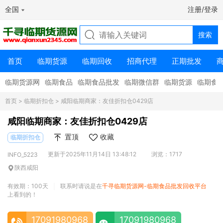
全国
注册/登录
首页
临期货源
临期回收
招商代理
正期批发
临期货源网
临期食品
临期食品批发
临期微信群
临期货源
临期食
首页
>
临期折扣仓
> 咸阳临期商家：友佳折扣仓0429店
咸阳临期商家：友佳折扣仓0429店
置顶
收藏
临期折扣仓
更新于2025年11月14日 13:48:12
浏览：1717
INFO_5223
陕西咸阳
有效期：100天
联系时请说是在
千寻临期货源网-临期食品批发回收平台
|
上看到的！
17091980968
17091980968