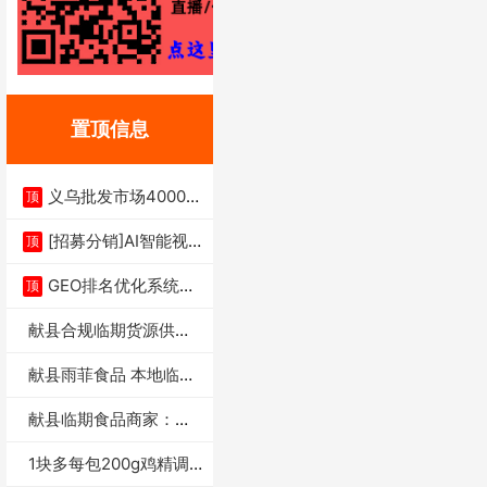
置顶信息
义乌批发市场4000多
顶
家实体供应链商
[招募分销]AI智能视
顶
频一键生成+支
GEO排名优化系统+A
顶
I搜索优化
献县合规临期货源供货
商适合社区店摆摊
献县雨菲食品 本地临期
门店支持城区无
献县临期食品商家：献
县雨菲食品店
1块多每包200g鸡精调
味料4万包