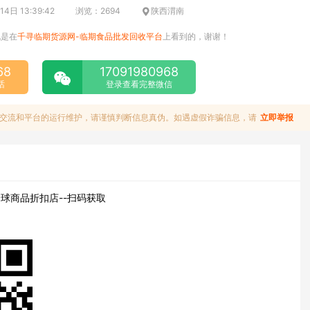
4日 13:39:42
浏览：2694
陕西渭南
说是在
千寻临期货源网-临期食品批发回收平台
上看到的，谢谢！
68
17091980968
话
登录查看完整微信
交流和平台的运行维护，请谨慎判断信息真伪。如遇虚假诈骗信息，请
立即举报
球商品折扣店--扫码获取