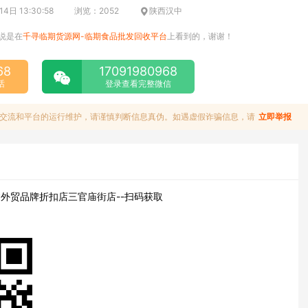
日 13:30:58
浏览：2052
陕西汉中
说是在
千寻临期货源网-临期食品批发回收平台
上看到的，谢谢！
68
17091980968
话
登录查看完整微信
交流和平台的运行维护，请谨慎判断信息真伪。如遇虚假诈骗信息，请
立即举报
外贸品牌折扣店三官庙街店--扫码获取