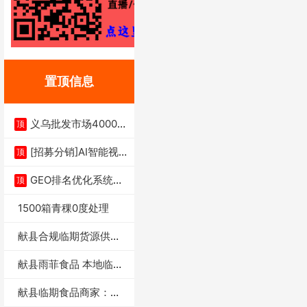
置顶信息
义乌批发市场4000多
顶
家实体供应链商
[招募分销]AI智能视
顶
频一键生成+支
GEO排名优化系统+A
顶
I搜索优化
1500箱青稞0度处理
献县合规临期货源供货
商适合社区店摆摊
献县雨菲食品 本地临期
门店支持城区无
献县临期食品商家：献
县雨菲食品店