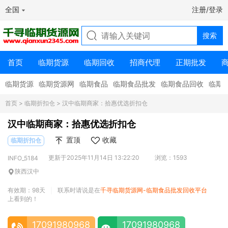
全国
注册/登录
首页
临期货源
临期回收
招商代理
正期批发
临期货源
临期货源网
临期食品
临期食品批发
临期食品回收
临期
首页
>
临期折扣仓
> 汉中临期商家：拾惠优选折扣仓
汉中临期商家：拾惠优选折扣仓
置顶
收藏
临期折扣仓
更新于2025年11月14日 13:22:20
浏览：1593
INFO_5184
陕西汉中
有效期：98天
联系时请说是在
千寻临期货源网-临期食品批发回收平台
|
上看到的！
17091980968
17091980968