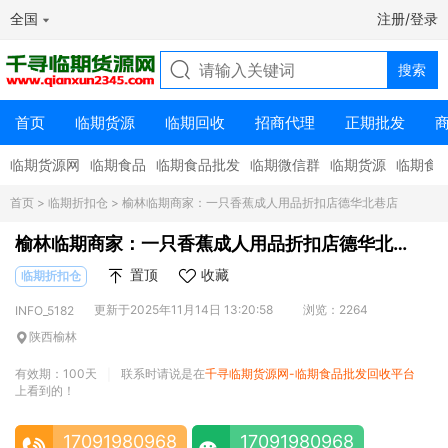
全国
注册/登录
首页
临期货源
临期回收
招商代理
正期批发
临期货源网
临期食品
临期食品批发
临期微信群
临期货源
临期食
首页
>
临期折扣仓
> 榆林临期商家：一只香蕉成人用品折扣店德华北巷店
榆林临期商家：一只香蕉成人用品折扣店德华北
巷店
置顶
收藏
临期折扣仓
更新于2025年11月14日 13:20:58
浏览：2264
INFO_5182
陕西榆林
有效期：100天
联系时请说是在
千寻临期货源网-临期食品批发回收平台
|
上看到的！
17091980968
17091980968