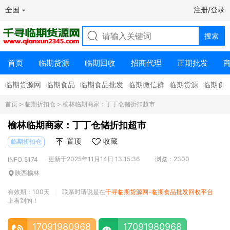
全国
注册/登录
首页
临期货源
临期回收
招商代理
正期批发
临期货源网
临期食品
临期食品批发
临期微信群
临期货源
临期食
首页
>
临期折扣仓
> 榆林临期商家：丁丁仓储折扣超市
榆林临期商家：丁丁仓储折扣超市
置顶
收藏
临期折扣仓
更新于2025年11月14日 13:15:36
浏览：2300
INFO_5174
陕西榆林
有效期：100天
联系时请说是在
千寻临期货源网-临期食品批发回收平台
|
上看到的！
17091980968
17091980968