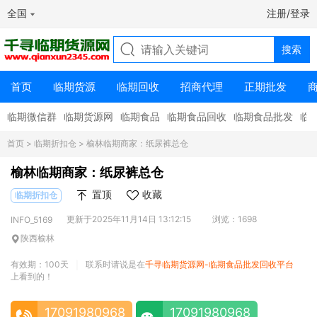
全国
注册/登录
首页
临期货源
临期回收
招商代理
正期批发
临期微信群
临期货源网
临期食品
临期食品回收
临期食品批发
临
首页
>
临期折扣仓
> 榆林临期商家：纸尿裤总仓
榆林临期商家：纸尿裤总仓
置顶
收藏
临期折扣仓
更新于2025年11月14日 13:12:15
浏览：1698
INFO_5169
陕西榆林
有效期：100天
联系时请说是在
千寻临期货源网-临期食品批发回收平台
|
上看到的！
17091980968
17091980968