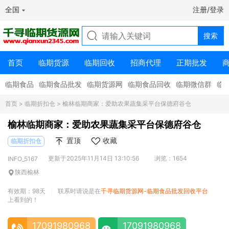
全国
注册/登录
首页
临期货源
临期回收
招商代理
正期批发
临期食品
临期食品批发
临期货源网
临期食品回收
临期微信群
临
首页
>
临期折扣仓
> 榆林临期商家：爱助农果蔬集采平台保德府谷仓
榆林临期商家：爱助农果蔬集采平台保德府谷仓
置顶
收藏
临期折扣仓
更新于2025年11月14日 13:10:56
浏览：1654
INFO_5167
陕西榆林
有效期：98天
联系时请说是在
千寻临期货源网-临期食品批发回收平台
|
上看到的！
17091980968
17091980968