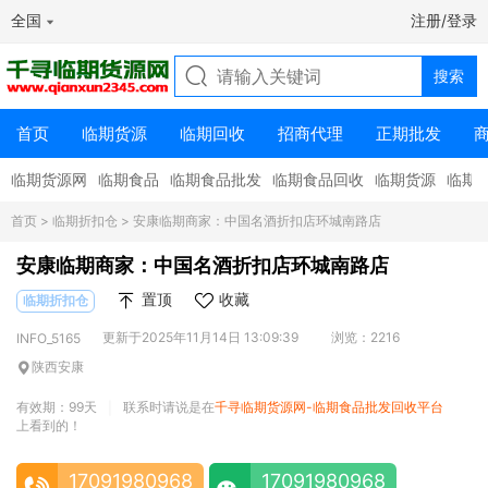
全国
注册/登录
首页
临期货源
临期回收
招商代理
正期批发
临期货源网
临期食品
临期食品批发
临期食品回收
临期货源
临期
首页
>
临期折扣仓
> 安康临期商家：中国名酒折扣店环城南路店
安康临期商家：中国名酒折扣店环城南路店
置顶
收藏
临期折扣仓
更新于2025年11月14日 13:09:39
浏览：2216
INFO_5165
陕西安康
有效期：99天
联系时请说是在
千寻临期货源网-临期食品批发回收平台
|
上看到的！
17091980968
17091980968