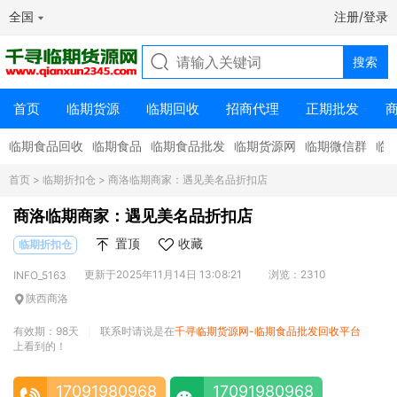
全国
注册/登录
首页
临期货源
临期回收
招商代理
正期批发
临期食品回收
临期食品
临期食品批发
临期货源网
临期微信群
临
首页
>
临期折扣仓
> 商洛临期商家：遇见美名品折扣店
商洛临期商家：遇见美名品折扣店
置顶
收藏
临期折扣仓
更新于2025年11月14日 13:08:21
浏览：2310
INFO_5163
陕西商洛
有效期：98天
联系时请说是在
千寻临期货源网-临期食品批发回收平台
|
上看到的！
17091980968
17091980968