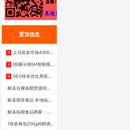
置顶信息
义乌批发市场4000多
顶
家实体供应链商
[招募分销]AI智能视
顶
频一键生成+支
GEO排名优化系统+A
顶
I搜索优化
献县合规临期货源供货
商适合社区店摆摊
献县雨菲食品 本地临期
门店支持城区无
献县临期食品商家：献
县雨菲食品店
1块多每包200g鸡精调
味料4万包