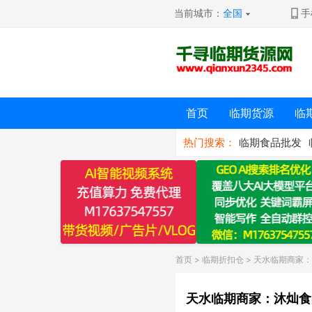
当前城市：
全国
手
首页
临期货源
临
热门搜索：
临期食品批发
首页
>
临期折扣仓
> 天水临期商家
天水临期商家：沐灿食