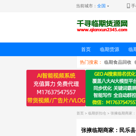
当前城市：
全国
手
首页
临期货源
临
热门搜索：
临期食品回收
首页
>
临期折扣仓
> 张掖临期商家
张掖临期商家：民乐县