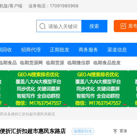
机版/客户端
业务电话：17091980968
发
期回收
招商代理
正期批发
商务服务
渠道信息
临期食品
临期货源网
临期货源
临期微信群
临期食品批发
：民乐县便折汇折扣超市惠民东路店
便折汇折扣超市惠民东路店
置顶
临期折扣仓