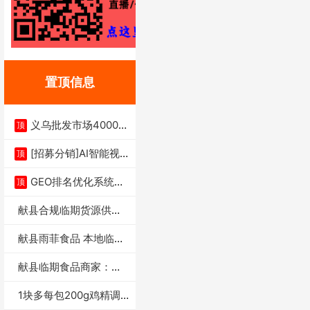
置顶信息
义乌批发市场4000多
顶
家实体供应链商
[招募分销]AI智能视
顶
频一键生成+支
GEO排名优化系统+A
顶
I搜索优化
献县合规临期货源供货
商适合社区店摆摊
献县雨菲食品 本地临期
门店支持城区无
献县临期食品商家：献
县雨菲食品店
1块多每包200g鸡精调
味料4万包