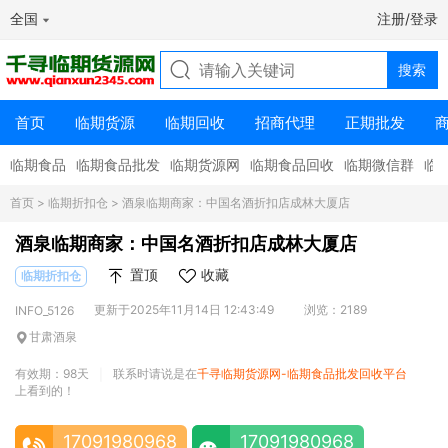
全国
注册/登录
首页
临期货源
临期回收
招商代理
正期批发
临期食品
临期食品批发
临期货源网
临期食品回收
临期微信群
临
首页
>
临期折扣仓
> 酒泉临期商家：中国名酒折扣店成林大厦店
酒泉临期商家：中国名酒折扣店成林大厦店
置顶
收藏
临期折扣仓
更新于2025年11月14日 12:43:49
浏览：2189
INFO_5126
甘肃酒泉
有效期：98天
联系时请说是在
千寻临期货源网-临期食品批发回收平台
|
上看到的！
17091980968
17091980968