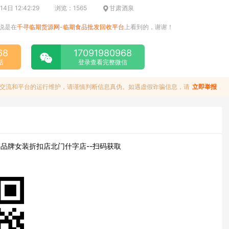
日 12:42:29
浏览：1565
甘肃酒泉
说是在
千寻临期货源网-临期食品批发回收平台
上看到的，谢谢！
68
17091980968
话
登录查看完整微信
交流和平台的运行维护，请谨慎判断信息真伪。如遇虚假诈骗信息，请
立即举报
品牌女装折扣店北门什字店--扫码获取