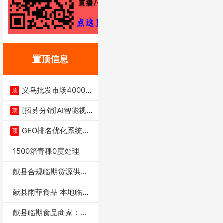
置顶信息
义乌批发市场4000多
顶
家实体供应链商
[招募分销]AI智能视
顶
频一键生成+支
GEO排名优化系统+A
顶
I搜索优化
1500箱青稞0度处理
献县合规临期货源供货
商适合社区店摆摊
献县雨菲食品 本地临期
门店支持城区无
献县临期食品商家：献
县雨菲食品店