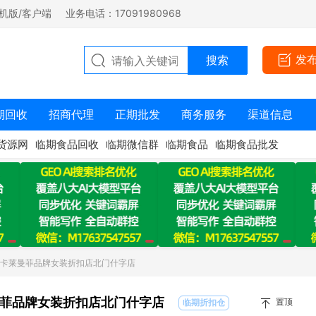
机版/客户端
业务电话：17091980968
发
期回收
招商代理
正期批发
商务服务
渠道信息
货源网
临期食品回收
临期微信群
临期食品
临期食品批发
：卡莱曼菲品牌女装折扣店北门什字店
菲品牌女装折扣店北门什字店
置顶
临期折扣仓