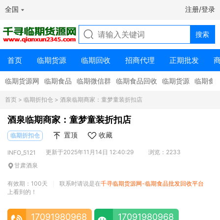
全国
注册/登录
首页
临期货源
临期回收
招商代理
正期批发
临期货源网
临期食品
临期微信群
临期食品回收
临期货源
临期食
首页
>
临期折扣仓
> 酒泉临期商家：童梦童装折扣店
酒泉临期商家：童梦童装折扣店
置顶
收藏
临期折扣仓
更新于2025年11月14日 12:40:29
浏览：2233
INFO_5121
甘肃酒泉
有效期：100天
联系时请说是在
千寻临期货源网-临期食品批发回收平台
|
上看到的！
17091980968
17091980968