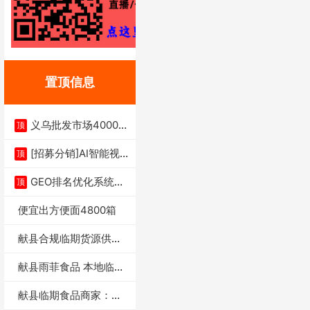
置顶信息
义乌批发市场4000多
顶
家实体供应链商
[招募分销]AI智能视
顶
频一键生成+支
GEO排名优化系统+A
顶
I搜索优化
便宜出方便面4800箱
献县合规临期货源供货
商适合社区店摆摊
献县雨菲食品 本地临期
门店支持城区无
献县临期食品商家：献
县雨菲食品店