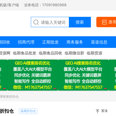
机版/客户端
业务电话：17091980968
发
期回收
招商代理
正期批发
商务服务
渠道信息
货源网
临期食品批发
临期食品回收
临期微信群
临期货源
：掌柜家折扣仓
折扣仓
置顶
临期折扣仓