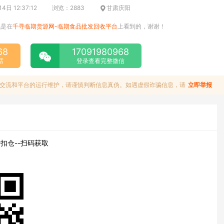
日 12:37:12
浏览：2883
甘肃庆阳
说是在
千寻临期货源网-临期食品批发回收平台
上看到的，谢谢！
68
17091980968
话
登录查看完整微信
交流和平台的运行维护，请谨慎判断信息真伪。如遇虚假诈骗信息，请
立即举报
扣仓--扫码获取