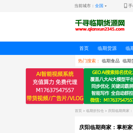
当前城市：
全国
手
首页
临期货源
临
热门搜索：
临期食品
临期
首页
>
临期折扣仓
> 庆阳临期商家
庆阳临期商家：掌柜家