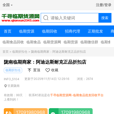
全国
注册/登录
首页
临期货源
临期回收
招商代理
正期批发
临期食品回收
临期食品
临期货源网
临期货源
临期微信群
临期食
首页
>
临期折扣仓
> 陇南临期商家：阿迪达斯耐克正品折扣店
陇南临期商家：阿迪达斯耐克正品折扣店
置顶
收藏
临期折扣仓
更新于2025年11月14日 12:29:16
浏览：2674
INFO_5104
甘肃陇南
有效期：99天
联系时请说是在
千寻临期货源网-临期食品批发回收平台
|
上看到的！
17091980968
17091980968