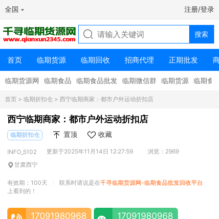
全国
注册/登录
首页
临期货源
临期回收
招商代理
正期批发
临期货源网
临期食品
临期食品批发
临期微信群
临期货源
临期食
首页
>
临期折扣仓
> 西宁临期商家：都市户外运动折扣店
西宁临期商家：都市户外运动折扣店
置顶
收藏
临期折扣仓
更新于2025年11月14日 12:27:59
浏览：2969
INFO_5102
甘肃西宁
有效期：100天
联系时请说是在
千寻临期货源网-临期食品批发回收平台
|
上看到的！
17091980968
17091980968