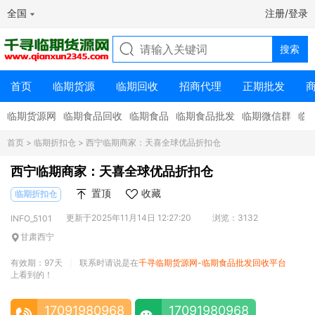
全国
注册/登录
首页
临期货源
临期回收
招商代理
正期批发
临期货源网
临期食品回收
临期食品
临期食品批发
临期微信群
临
首页
>
临期折扣仓
> 西宁临期商家：天喜全球优品折扣仓
西宁临期商家：天喜全球优品折扣仓
置顶
收藏
临期折扣仓
更新于2025年11月14日 12:27:20
浏览：3132
INFO_5101
甘肃西宁
有效期：97天
联系时请说是在
千寻临期货源网-临期食品批发回收平台
|
上看到的！
17091980968
17091980968