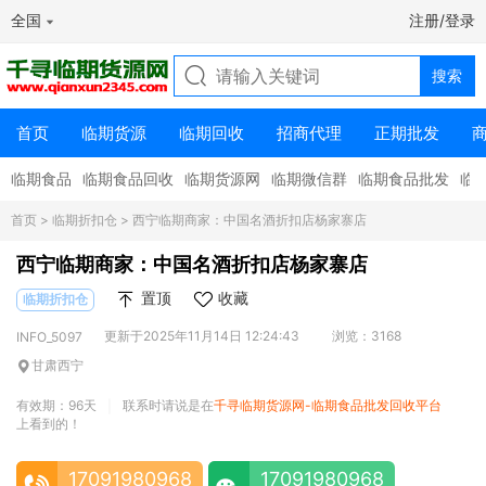
全国
注册/登录
首页
临期货源
临期回收
招商代理
正期批发
临期食品
临期食品回收
临期货源网
临期微信群
临期食品批发
临
首页
>
临期折扣仓
> 西宁临期商家：中国名酒折扣店杨家寨店
西宁临期商家：中国名酒折扣店杨家寨店
置顶
收藏
临期折扣仓
更新于2025年11月14日 12:24:43
浏览：3168
INFO_5097
甘肃西宁
有效期：96天
联系时请说是在
千寻临期货源网-临期食品批发回收平台
|
上看到的！
17091980968
17091980968