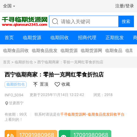
全国
注册/登录
首页
临期货源
临期回收
招商代理
正期批发
临期食品回收
临期食品批发
临期货源
临期货源网
临期食品
临期
首页
>
临期折扣仓
> 西宁临期商家：零拾一克网红零食折扣店
西宁临期商家：零拾一克网红零食折扣店
置顶
收藏
临期折扣仓
更新于2025年11月14日 12:22:42
浏览：2918
INFO_5094
甘肃西宁
有效期：99天
联系时请说是在
千寻临期货源网-临期食品批发回收平台
|
上看到的！
17091980968
17091980968