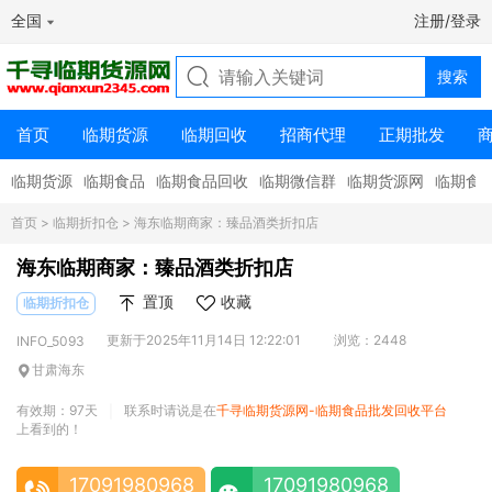
全国
注册/登录
首页
临期货源
临期回收
招商代理
正期批发
临期货源
临期食品
临期食品回收
临期微信群
临期货源网
临期食
首页
>
临期折扣仓
> 海东临期商家：臻品酒类折扣店
海东临期商家：臻品酒类折扣店
置顶
收藏
临期折扣仓
更新于2025年11月14日 12:22:01
浏览：2448
INFO_5093
甘肃海东
有效期：97天
联系时请说是在
千寻临期货源网-临期食品批发回收平台
|
上看到的！
17091980968
17091980968