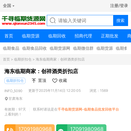
全国
注册/登录
首页
临期货源
临期回收
招商代理
正期批发
临期食品
临期食品回收
临期货源网
临期微信群
临期货源
临期食
首页
>
临期折扣仓
> 海东临期商家：创祥酒类折扣店
海东临期商家：创祥酒类折扣店
置顶
收藏
临期折扣仓
更新于2025年11月14日 12:20:05
浏览：1569
INFO_5090
甘肃海东
有效期：97天
联系时请说是在
千寻临期货源网-临期食品批发回收平台
|
上看到的！
17091980968
17091980968