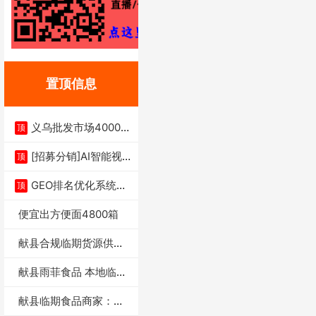
置顶信息
义乌批发市场4000多
顶
家实体供应链商
[招募分销]AI智能视
顶
频一键生成+支
GEO排名优化系统+A
顶
I搜索优化
便宜出方便面4800箱
献县合规临期货源供货
商适合社区店摆摊
献县雨菲食品 本地临期
门店支持城区无
献县临期食品商家：献
县雨菲食品店