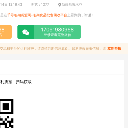
4日 12:16:43
浏览：1377
新疆乌鲁木齐
说是在
千寻临期货源网-临期食品批发回收平台
上看到的，谢谢！
68
17091980968
话
登录查看完整微信
交流和平台的运行维护，请谨慎判断信息真伪。如遇虚假诈骗信息，请
立即举报
利折扣--扫码获取