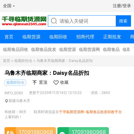
全国
注册/登录
首页
临期货源
临期回收
招商代理
正期批发
临期食品回收
临期食品批发
临期货源
临期货源网
临期食品
临期
首页
>
临期折扣仓
> 乌鲁木齐临期商家：Daisy名品折扣
乌鲁木齐临期商家：Daisy名品折扣
置顶
收藏
临期折扣仓
更新于2025年11月14日 12:15:22
浏览：2845
INFO_5083
新疆乌鲁木齐
有效期：99天
联系时请说是在
千寻临期货源网-临期食品批发回收平台
|
上看到的！
17091980968
17091980968