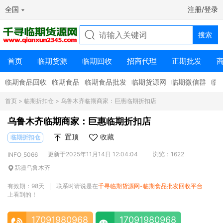
全国
注册/登录
首页
临期货源
临期回收
招商代理
正期批发
临期食品回收
临期食品
临期食品批发
临期货源网
临期微信群
临
首页
>
临期折扣仓
> 乌鲁木齐临期商家：巨惠临期折扣店
乌鲁木齐临期商家：巨惠临期折扣店
置顶
收藏
临期折扣仓
更新于2025年11月14日 12:04:04
浏览：1622
INFO_5066
新疆乌鲁木齐
有效期：98天
联系时请说是在
千寻临期货源网-临期食品批发回收平台
|
上看到的！
17091980968
17091980968