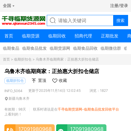
全国
注册/登录
首页
临期货源
临期回收
招商代理
正期批发
临期食品
临期食品批发
临期货源网
临期食品回收
临期微信群
临
首页
>
临期折扣仓
> 乌鲁木齐临期商家：正拾惠大折扣仓储店
乌鲁木齐临期商家：正拾惠大折扣仓储店
置顶
收藏
临期折扣仓
更新于2025年11月14日 12:02:45
浏览：1827
INFO_5064
新疆乌鲁木齐
有效期：98天
联系时请说是在
千寻临期货源网-临期食品批发回收平台
|
上看到的！
17091980968
17091980968