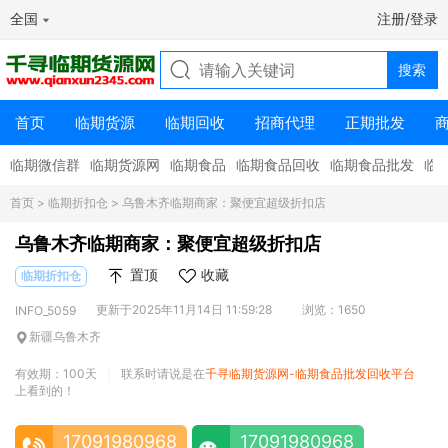
全国
注册/登录
首页
临期货源
临期回收
招商代理
正期批发
临期微信群
临期货源网
临期食品
临期食品回收
临期食品批发
临
首页
>
临期折扣仓
> 乌鲁木齐临期商家：聚便宜超级折扣店
乌鲁木齐临期商家：聚便宜超级折扣店
置顶
收藏
临期折扣仓
更新于2025年11月14日 11:59:28
浏览：1650
INFO_5059
新疆乌鲁木齐
有效期：100天
联系时请说是在
千寻临期货源网-临期食品批发回收平台
|
上看到的！
17091980968
17091980968