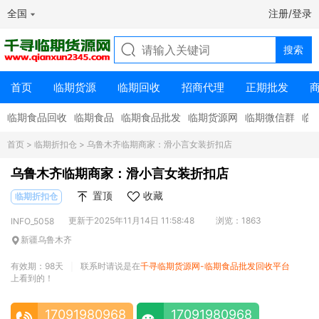
全国
注册/登录
首页
临期货源
临期回收
招商代理
正期批发
临期食品回收
临期食品
临期食品批发
临期货源网
临期微信群
临
首页
>
临期折扣仓
> 乌鲁木齐临期商家：滑小言女装折扣店
乌鲁木齐临期商家：滑小言女装折扣店
置顶
收藏
临期折扣仓
更新于2025年11月14日 11:58:48
浏览：1863
INFO_5058
新疆乌鲁木齐
有效期：98天
联系时请说是在
千寻临期货源网-临期食品批发回收平台
|
上看到的！
17091980968
17091980968