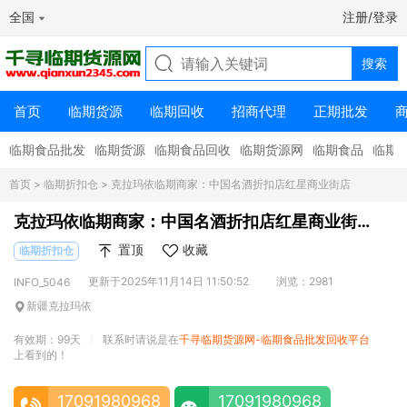
全国
注册/登录
首页
临期货源
临期回收
招商代理
正期批发
临期食品批发
临期货源
临期食品回收
临期货源网
临期食品
临期
首页
>
临期折扣仓
> 克拉玛依临期商家：中国名酒折扣店红星商业街店
克拉玛依临期商家：中国名酒折扣店红星商业街
店
置顶
收藏
临期折扣仓
更新于2025年11月14日 11:50:52
浏览：2981
INFO_5046
新疆克拉玛依
有效期：99天
联系时请说是在
千寻临期货源网-临期食品批发回收平台
|
上看到的！
17091980968
17091980968