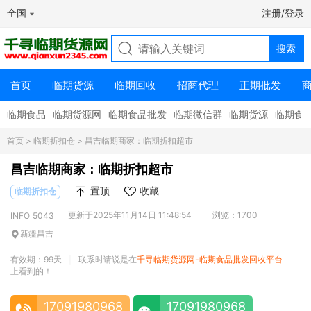
全国
注册/登录
首页
临期货源
临期回收
招商代理
正期批发
临期食品
临期货源网
临期食品批发
临期微信群
临期货源
临期食
首页
>
临期折扣仓
> 昌吉临期商家：临期折扣超市
昌吉临期商家：临期折扣超市
置顶
收藏
临期折扣仓
更新于2025年11月14日 11:48:54
浏览：1700
INFO_5043
新疆昌吉
有效期：99天
联系时请说是在
千寻临期货源网-临期食品批发回收平台
|
上看到的！
17091980968
17091980968