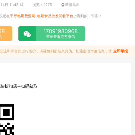
4日 11:48:14
浏览：2275
新疆昌吉
说是在
千寻临期货源网-临期食品批发回收平台
上看到的，谢谢！
68
17091980968
话
登录查看完整微信
交流和平台的运行维护，请谨慎判断信息真伪。如遇虚假诈骗信息，请
立即举报
装折扣店--扫码获取