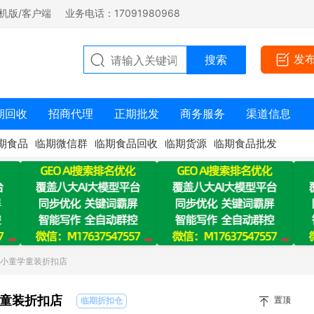
机版/客户端
业务电话：17091980968
发
期回收
招商代理
正期批发
商务服务
渠道信息
期食品
临期微信群
临期食品回收
临期货源
临期食品批发
：小童学童装折扣店
童装折扣店
置顶
临期折扣仓