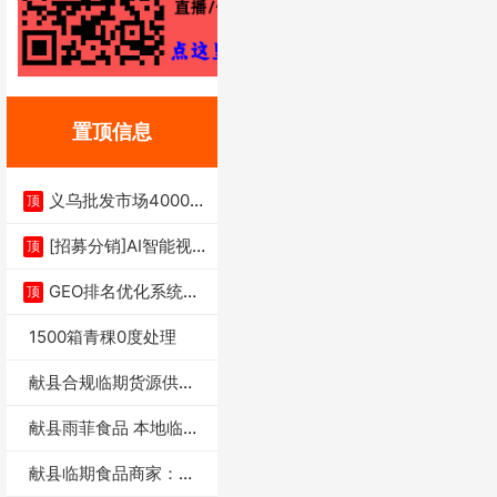
置顶信息
义乌批发市场4000多
顶
家实体供应链商
[招募分销]AI智能视
顶
频一键生成+支
GEO排名优化系统+A
顶
I搜索优化
1500箱青稞0度处理
献县合规临期货源供货
商适合社区店摆摊
献县雨菲食品 本地临期
门店支持城区无
献县临期食品商家：献
县雨菲食品店