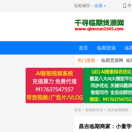
当前城市：
全国
手
首页
临期货源
临
热门搜索：
临期货源网
临
首页
>
临期折扣仓
> 昌吉临期商家
昌吉临期商家：小童学