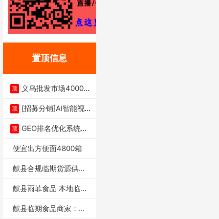
置顶信息
义乌批发市场4000多
顶
家实体供应链商
[招募分销]AI智能视
顶
频一键生成+支
GEO排名优化系统+A
顶
I搜索优化
便宜出方便面4800箱
献县合规临期货源供货
商适合社区店摆摊
献县雨菲食品 本地临期
门店支持城区无
献县临期食品商家：献
县雨菲食品店