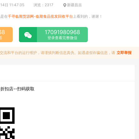
4日 11:47:35
浏览：2317
新疆昌吉
说是在
千寻临期货源网-临期食品批发回收平台
上看到的，谢谢！
68
17091980968
话
登录查看完整微信
交流和平台的运行维护，请谨慎判断信息真伪。如遇虚假诈骗信息，请
立即举报
折扣店--扫码获取