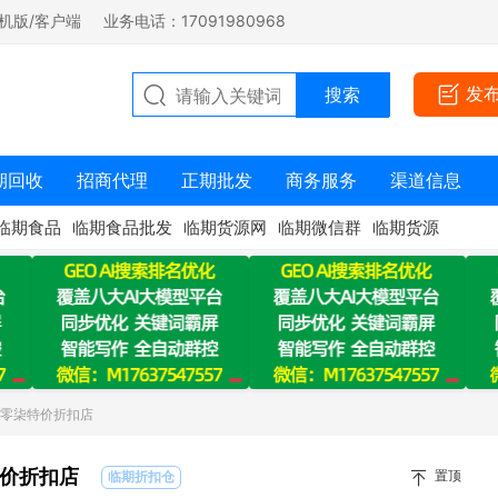
机版/客户端
业务电话：17091980968
发
期回收
招商代理
正期批发
商务服务
渠道信息
临期食品
临期食品批发
临期货源网
临期微信群
临期货源
：零柒特价折扣店
价折扣店
置顶
临期折扣仓