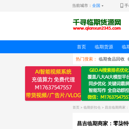
当前城市：
全国
手
首页
临期货源
临
热门搜索：
临期食品回收
首页
>
临期折扣仓
> 昌吉临期商家
昌吉临期商家：零柒特