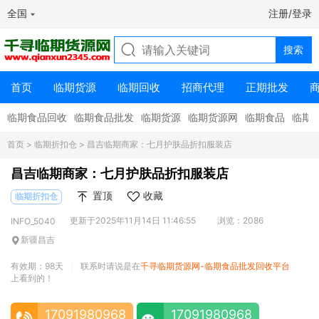
全国
注册/登录
首页
临期货源
临期回收
招商代理
正期批发
临期食品回收
临期食品批发
临期货源
临期货源网
临期食品
临期
首页
>
临期折扣仓
> 昌吉临期商家：七月护肤品折扣服装店
昌吉临期商家：七月护肤品折扣服装店
置顶
收藏
临期折扣仓
更新于2025年11月14日 11:46:55
浏览：2086
INFO_5040
新疆昌吉
有效期：98天
联系时请说是在
千寻临期货源网-临期食品批发回收平台
|
上看到的！
17091980968
17091980968