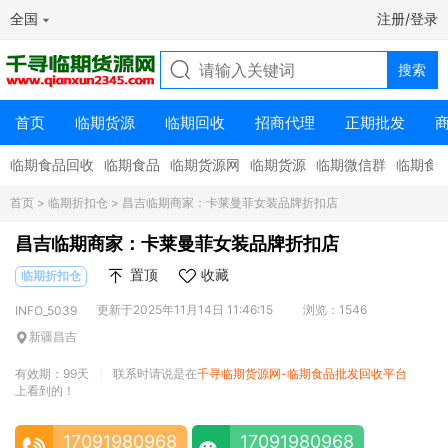
全国
注册/登录
首页
临期货源
临期回收
招商代理
正期批发
临期食品回收
临期食品
临期货源网
临期货源
临期微信群
临期食
首页
>
临期折扣仓
> 昌吉临期商家：卡莱曼菲女装品牌折扣店
昌吉临期商家：卡莱曼菲女装品牌折扣店
置顶
收藏
临期折扣仓
更新于2025年11月14日 11:46:15
浏览：1546
INFO_5039
新疆昌吉
有效期：99天
联系时请说是在
千寻临期货源网-临期食品批发回收平台
|
上看到的！
17091980968
17091980968