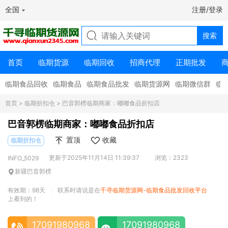
全国
注册/登录
首页
临期货源
临期回收
招商代理
正期批发
临期食品回收
临期食品
临期食品批发
临期货源网
临期微信群
临
首页
>
临期折扣仓
> 巴音郭楞临期商家：嘟嘟食品折扣店
巴音郭楞临期商家：嘟嘟食品折扣店
置顶
收藏
临期折扣仓
更新于2025年11月14日 11:39:37
浏览：2323
INFO_5029
新疆巴音郭楞
有效期：98天
联系时请说是在
千寻临期货源网-临期食品批发回收平台
|
上看到的！
17091980968
17091980968