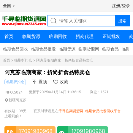
全国
注册/登录
首页
临期货源
临期回收
招商代理
正期批发
临期食品回收
临期食品批发
临期货源
临期货源网
临期食品
临期
首页
>
临期折扣仓
> 阿克苏临期商家：折尚折食品特卖仓
阿克苏临期商家：折尚折食品特卖仓
置顶
收藏
临期折扣仓
更新于2025年11月14日 11:36:15
浏览：1571
INFO_5024
新疆阿克苏
有效期：98天
联系时请说是在
千寻临期货源网-临期食品批发回收平台
|
上看到的！
17091980968
17091980968