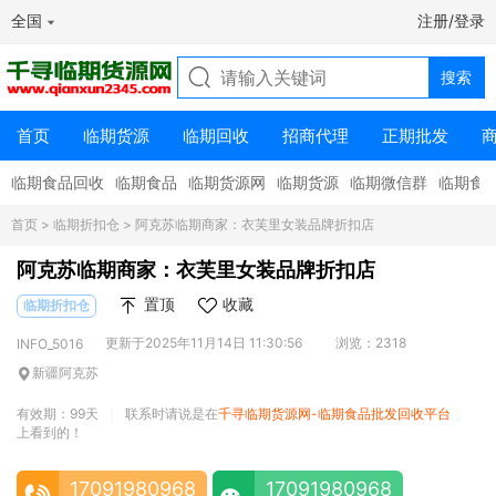
全国
注册/登录
首页
临期货源
临期回收
招商代理
正期批发
临期食品回收
临期食品
临期货源网
临期货源
临期微信群
临期食
首页
>
临期折扣仓
> 阿克苏临期商家：衣芙里女装品牌折扣店
阿克苏临期商家：衣芙里女装品牌折扣店
置顶
收藏
临期折扣仓
更新于2025年11月14日 11:30:56
浏览：2318
INFO_5016
新疆阿克苏
有效期：99天
联系时请说是在
千寻临期货源网-临期食品批发回收平台
|
上看到的！
17091980968
17091980968