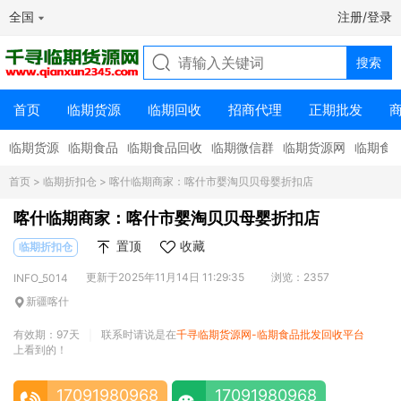
全国
注册/登录
首页
临期货源
临期回收
招商代理
正期批发
临期货源
临期食品
临期食品回收
临期微信群
临期货源网
临期食
首页
>
临期折扣仓
> 喀什临期商家：喀什市婴淘贝贝母婴折扣店
喀什临期商家：喀什市婴淘贝贝母婴折扣店
置顶
收藏
临期折扣仓
更新于2025年11月14日 11:29:35
浏览：2357
INFO_5014
新疆喀什
有效期：97天
联系时请说是在
千寻临期货源网-临期食品批发回收平台
|
上看到的！
17091980968
17091980968