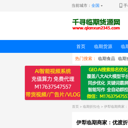
当前城市：
全国
手
首页
临期货源
临
热门搜索：
临期食品
临期
首页
>
临期折扣仓
> 伊犁临期商家
伊犁临期商家：优渡折