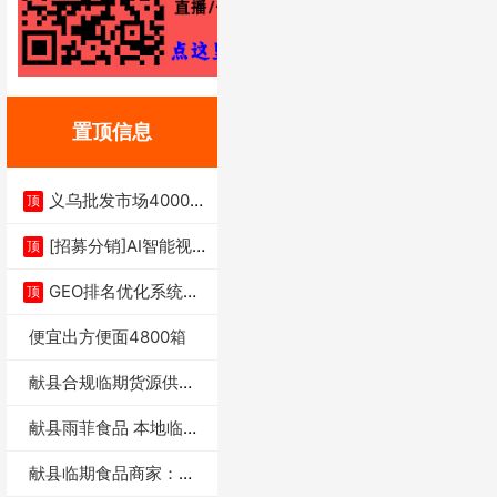
置顶信息
义乌批发市场4000多
顶
家实体供应链商
[招募分销]AI智能视
顶
频一键生成+支
GEO排名优化系统+A
顶
I搜索优化
便宜出方便面4800箱
献县合规临期货源供货
商适合社区店摆摊
献县雨菲食品 本地临期
门店支持城区无
献县临期食品商家：献
县雨菲食品店