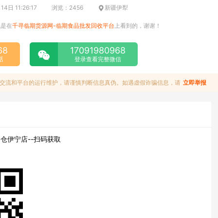
日 11:26:17
浏览：2456
新疆伊犁
说是在
千寻临期货源网-临期食品批发回收平台
上看到的，谢谢！
68
17091980968
话
登录查看完整微信
交流和平台的运行维护，请谨慎判断信息真伪。如遇虚假诈骗信息，请
立即举报
仓伊宁店--扫码获取