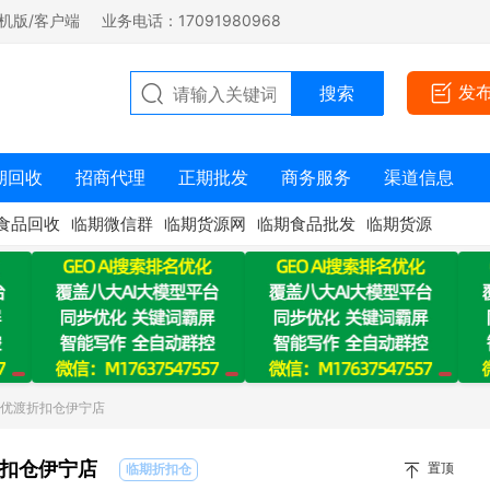
机版/客户端
业务电话：17091980968
发
期回收
招商代理
正期批发
商务服务
渠道信息
食品回收
临期微信群
临期货源网
临期食品批发
临期货源
：优渡折扣仓伊宁店
扣仓伊宁店
置顶
临期折扣仓