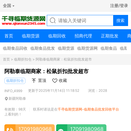
全国
注册/登录
首页
临期货源
临期回收
招商代理
正期批发
临期食品回收
临期食品批发
临期货源
临期货源网
临期食品
临期
首页
>
临期折扣仓
> 阿勒泰临期商家：松鼠折扣批发超市
阿勒泰临期商家：松鼠折扣批发超市
置顶
收藏
临期折扣仓
更新于2025年11月14日 11:18:52
浏览：2028
INFO_4999
新疆阿勒泰
有效期：98天
联系时请说是在
千寻临期货源网-临期食品批发回收平台
|
上看到的！
17091980968
17091980968