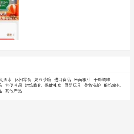
期酒水
休闲零食
奶豆茶糖
进口食品
米面粮油
干鲜调味
冻
方便冲调
烘焙膨化
保健礼盒
母婴玩具
美妆洗护
服饰箱包
品
其他产品