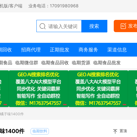
机版/客户端
业务电话：17091980968
发
期回收
招商代理
正期批发
商务服务
渠道信息
期食品
临期微信群
临期食品回收
临期货源
临期食品批发
橘子味1400件
1400件
置顶
临期饮料