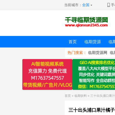
当前城市：
全国
手
首页
临期货源
临
热门搜索：
临期货源网
临
首页
>
临期饮料
> 三十出头浦口果汁
三十出头浦口果汁橘子味