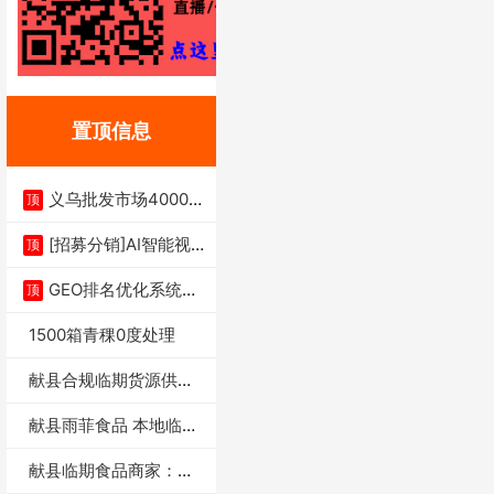
置顶信息
义乌批发市场4000多
顶
家实体供应链商
[招募分销]AI智能视
顶
频一键生成+支
GEO排名优化系统+A
顶
I搜索优化
1500箱青稞0度处理
献县合规临期货源供货
商适合社区店摆摊
献县雨菲食品 本地临期
门店支持城区无
献县临期食品商家：献
县雨菲食品店