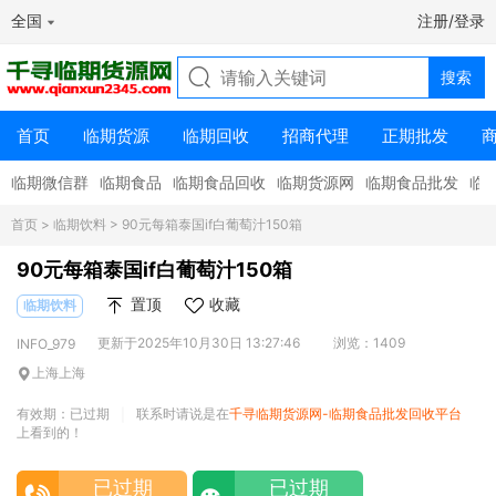
全国
注册/登录
首页
临期货源
临期回收
招商代理
正期批发
临期微信群
临期食品
临期食品回收
临期货源网
临期食品批发
临
首页
>
临期饮料
> 90元每箱泰国if白葡萄汁150箱
90元每箱泰国if白葡萄汁150箱
置顶
收藏
临期饮料
更新于2025年10月30日 13:27:46
浏览：1409
INFO_979
上海上海
有效期：已过期
联系时请说是在
千寻临期货源网-临期食品批发回收平台
|
上看到的！
已过期
已过期