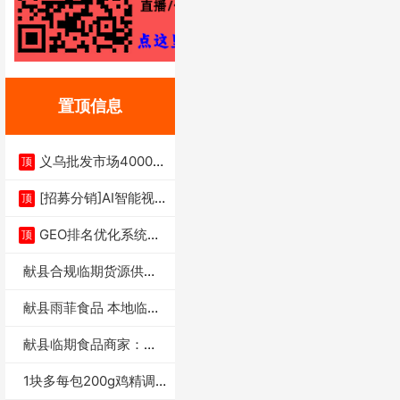
置顶信息
义乌批发市场4000多
顶
家实体供应链商
[招募分销]AI智能视
顶
频一键生成+支
GEO排名优化系统+A
顶
I搜索优化
献县合规临期货源供货
商适合社区店摆摊
献县雨菲食品 本地临期
门店支持城区无
献县临期食品商家：献
县雨菲食品店
1块多每包200g鸡精调
味料4万包