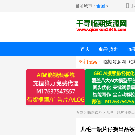
当前城市：
全国
手
首页
临期货源
临
热门搜索：
临期货源网
临
首页
>
临期饮料
> 几毛一瓶片仔癀
几毛一瓶片仔癀出品茶