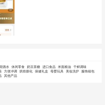
期酒水
休闲零食
奶豆茶糖
进口食品
米面粮油
干鲜调味
冻
方便冲调
烘焙膨化
保健礼盒
母婴玩具
美妆洗护
服饰箱包
品
其他产品