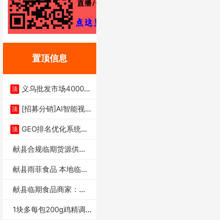
置顶信息
义乌批发市场4000多
顶
家实体供应链商
[招募分销]AI智能视
顶
频一键生成+支
GEO排名优化系统+A
顶
I搜索优化
献县合规临期货源供货
商适合社区店摆摊
献县雨菲食品 本地临期
门店支持城区无
献县临期食品商家：献
县雨菲食品店
1块多每包200g鸡精调
味料4万包