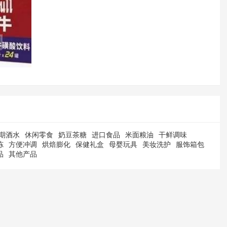
期酒水
休闲零食
奶豆茶糖
进口食品
米面粮油
干鲜调味
冻
方便冲调
烘焙膨化
保健礼盒
母婴玩具
美妆洗护
服饰箱包
品
其他产品