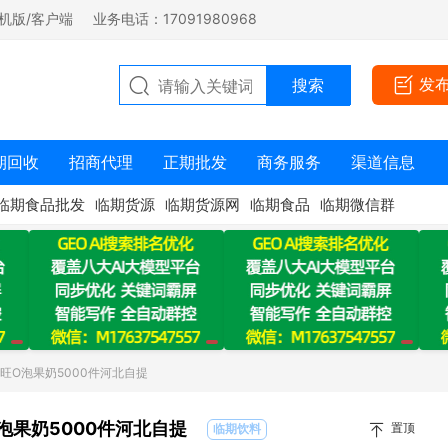
机版/客户端
业务电话：17091980968
发
期回收
招商代理
正期批发
商务服务
渠道信息
临期食品批发
临期货源
临期货源网
临期食品
临期微信群
旺O泡果奶5000件河北自提
泡果奶5000件河北自提
置顶
临期饮料