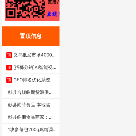
置顶信息
义乌批发市场4000多
顶
家实体供应链商
[招募分销]AI智能视
顶
频一键生成+支
GEO排名优化系统+A
顶
I搜索优化
献县合规临期货源供货
商适合社区店摆摊
献县雨菲食品 本地临期
门店支持城区无
献县临期食品商家：献
县雨菲食品店
1块多每包200g鸡精调
味料4万包