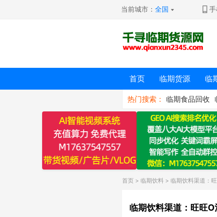
当前城市：
全国
手
首页
临期货源
临
热门搜索：
临期食品回收
首页
>
临期饮料
> 临期饮料渠道：旺
临期饮料渠道：旺旺O