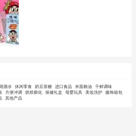
期酒水
休闲零食
奶豆茶糖
进口食品
米面粮油
干鲜调味
冻
方便冲调
烘焙膨化
保健礼盒
母婴玩具
美妆洗护
服饰箱包
品
其他产品