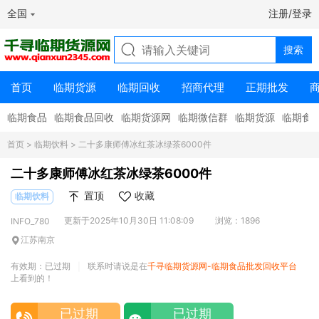
全国
注册/登录
首页
临期货源
临期回收
招商代理
正期批发
临期食品
临期食品回收
临期货源网
临期微信群
临期货源
临期食
首页
>
临期饮料
> 二十多康师傅冰红茶冰绿茶6000件
二十多康师傅冰红茶冰绿茶6000件
置顶
收藏
临期饮料
更新于2025年10月30日 11:08:09
浏览：1896
INFO_780
江苏南京
有效期：已过期
联系时请说是在
千寻临期货源网-临期食品批发回收平台
|
上看到的！
已过期
已过期