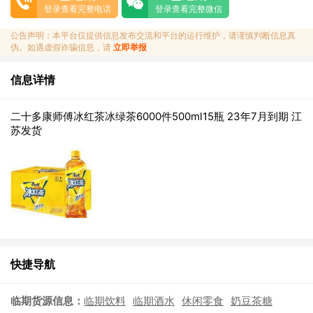
登录查看完整电话
登录查看完整微信
公告声明：本平台仅提供信息发布交流和平台的运行维护，请谨慎判断信息真
伪。如遇虚假诈骗信息，请
立即举报
信息详情
二十多康师傅冰红茶冰绿茶6000件500ml15瓶 23年7月到期 江
苏发货
快捷导航
临期货源信息：
临期饮料
临期酒水
休闲零食
奶豆茶糖